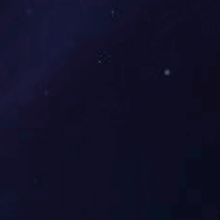
品质有
严格的
产品性能技术参数均超
龙在制冷产品从加工生
件产品质量都过关；
确保质量的同时，价格
产品用料绿色环保，对
居空间；
优质工程