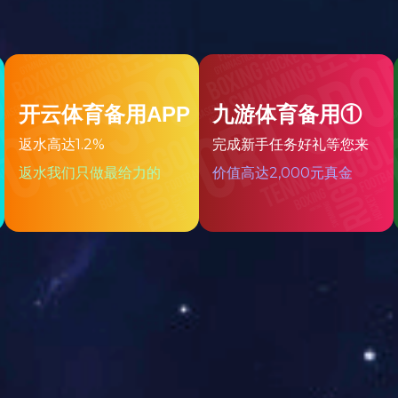
南冷库工程
产品
云南冷库
云南冷库工程
查看详情
立即咨询
查看详情
立即咨询