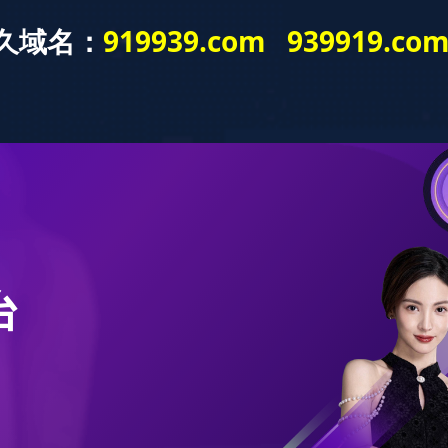
冷库工程等相关的展示和信息更新，欢迎您的收藏。
云南制冷设备品牌企业
优质制冷设备，做足"面子"
方直播
华体会体育
新闻资讯
足球篮球官方直播
平台