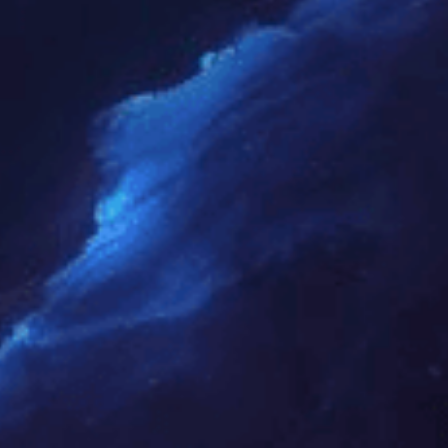
云南制冷设备厂家批发
查看详情
立即咨询
01
势