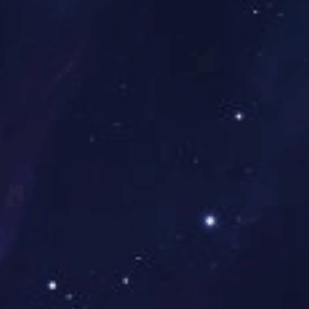
1
2
3
云南半封闭压缩机机组
云南制冷设备哪家好
查看详情
立即咨询
查看详情
立即咨询