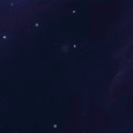
优质工程
工程质量严格把控，确保