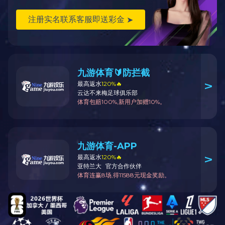
冷冻油
制冷阀件
机组组件
冷库材料
空调暖通新风
清洗剂
足球篮球官方直播平台
咨询热线
13888709601
全国售后热线：
13888709601