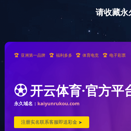
华体会体育为您主要提供
云南制冷设备
，云南制冷剂，云南
首页
关于我们
足球篮球官
平台