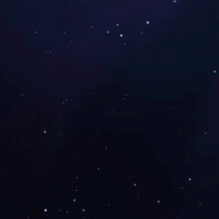
足球篮球官方直播平台
咨询热线
相关产品
13888709601
全国售后热线：
相关新闻
13888709601
【福利放送】
邮箱：
1105409420@qq.com
地址：云南昆明市盘龙区二环
东路473号
首页
关于我们
足
Copyright©
www.thehousekhaoyai.com
(
点击复制
云南制冷设备怎么样？云南制冷剂哪家便宜？云南冷