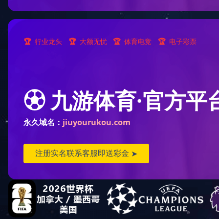
关键词：
云南冷库
云南冷库价格
云南冷库工
足球篮球官方直播平台
当前位置：
首页
制冷制热工程
制冷设备
制冷材料
制冷工具
农历五月
电控柜/温控器
对我们工
冷冻油