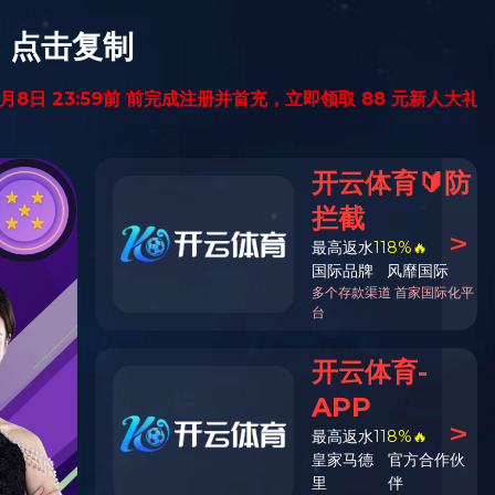
13888709601
定制热线：
定制您的冷库安装专属方案