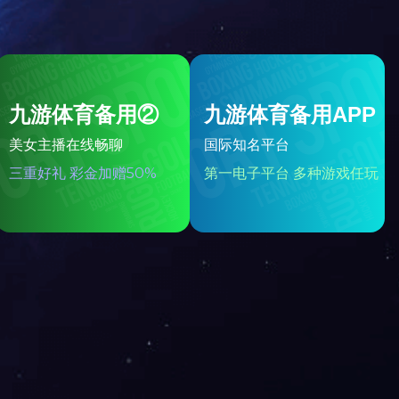
冷库工程中制冷剂选用原则