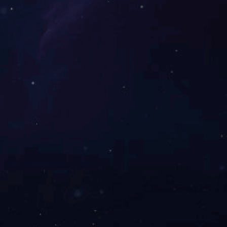
华体会体育端午节感恩回馈
2017-05-27
华体会体育“五一”感
球篮球官方直播平台
华体会体育
新闻资讯
足球篮球官方直播平
)华体会体育
库工程哪家好？华体会体育主要提供云南制冷设备,云南制冷剂,云南冷