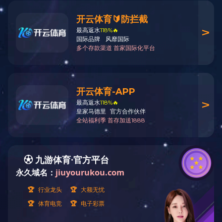
足球篮球官方直播平台
当前位置：
首页
>
制冷制热工程
华体会体育主要从事云南制冷设备等
欢迎来电咨询云南冷库工程等相关服务：138
制冷设备
制冷材料
制冷工具
电控柜/温控器
冷冻油
制冷阀件
昆明冰箱压缩机
机组组件
冷库材料
空调暖通新风