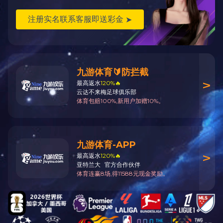
清洗剂
足球篮球官方直播平台
咨询热线
13888709601
全国售后热线：
13888709601
邮箱：
1105409420@qq.com
地址：云南昆明市盘龙区二环
东路473号
首页
关于我们
足球篮球官方直播平台
华体会体育
新闻资