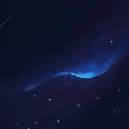
地址：云南昆明市盘龙区二环
东路473号
上一篇:
相关标签
相关产品