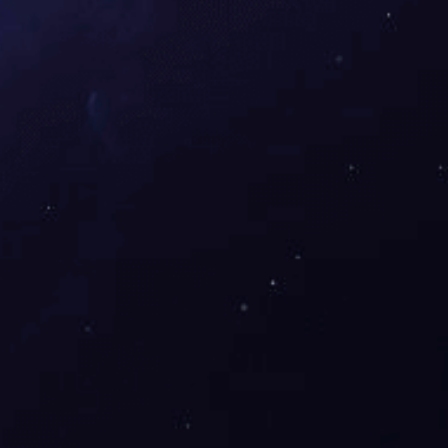
压缩机机组