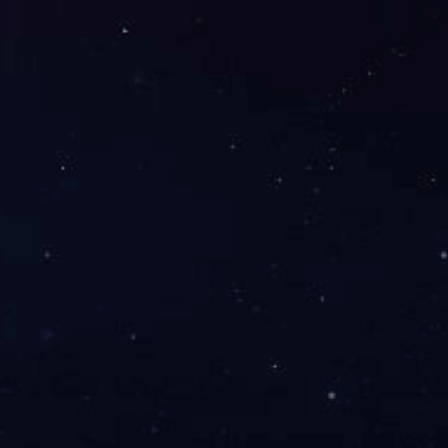
发器
盐水池蒸发器
塞制冷压缩机哪个好?
原因分析及解决方案
2017-08-25
2016-11-28
机起什么作用?
2016-05-23
什么优点?
2016-04-26
台
网站地图
XML