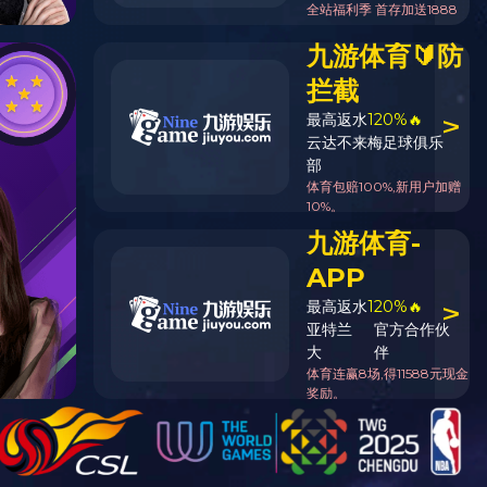
缩机
 17:21:22
5.html
13888709601