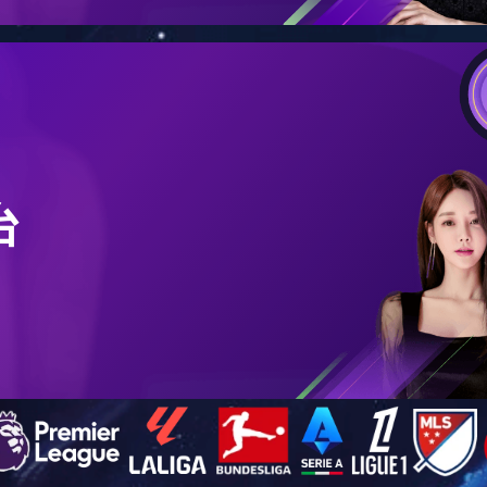
程
>
螺杆式制冷压缩机有什么优点?
螺杆式制冷压缩机有什么优
发布时间：2016-4-26 0:00:00 来源：/news35853
压缩机
压缩机
制冷
作为回转式制冷
的一种,同时具有活塞式和动力式（速
压缩机
往复活塞式制冷
相比,螺杆式制冷压缩机具有转速高,重量轻,体积
式制冷压缩机没有往复质量惯性力,动力平衡性能好,运转平稳,机座振动小
式制冷压缩机结构简单,机件数量少,没有像气阀、活塞环等易损件,它的