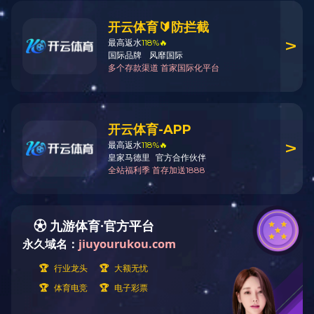
当前位置：
首页
>
制冷系统中制冷压缩机
制冷制热工程
制冷设备
制冷材料
制冷工具
压缩机
是制冷系统的心脏,
电控柜/温控器
高压的制冷剂气体,为制冷循环提供
体、活塞、控制设备 ( 启动器和
冷冻油
式有油冷和自然冷却两种.
制冷阀件
上一条：
半封闭活塞式多机头
机组组件
冷库材料
相关标签：
压缩机
,
云南制冷压缩
空调暖通新风