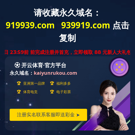
华体会体育为您主要提供
云南制冷设备
，云南制冷剂，云南冷库工程等相关的展示和
云南冷库安
优质冷库，做足
首页
关于我们
足球篮球官方直播
华体会体
平台
关键词：
云南冷库
云南冷库价格
云南冷库工程
足球篮球官方直播平台