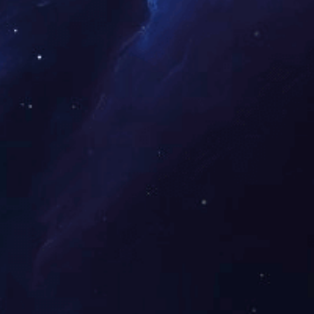
昆明螺杆压缩机机组
下一篇:
昆明冰
：
压缩机
,
泰康压缩机价格
,
泰康压缩机批发
,