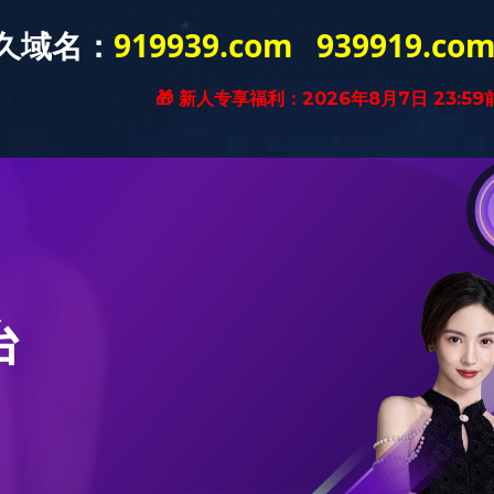
冷库工程等相关的展示和信息更新，欢迎您的收藏。
云南冷库安装品牌企业
优质冷库，做足"面子"
方直播
华体会体育
新闻资讯
足球篮球官方直播
平台