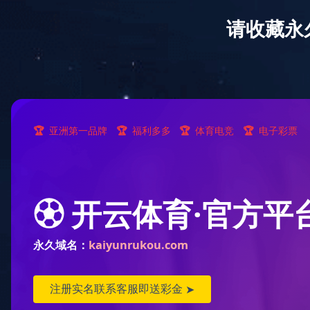
华体会体育为您主要提供
云南制冷设备
，云南制冷剂，云南
首页
关于我们
足球篮球官
平台