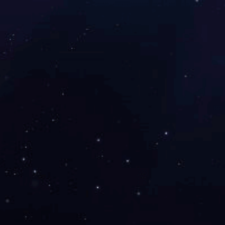
盐水
相关新闻
云南制冷压缩
螺杆制冷压缩
螺杆式制冷压
冷库压缩机不
首页
关于我们
足
Copyright©
www.thehousekhaoyai.com
(
点击复制
云南制冷设备怎么样？云南制冷剂哪家便宜？云南冷
热门城市推广: Powered by
备案号：
滇ICP备14001352号-1