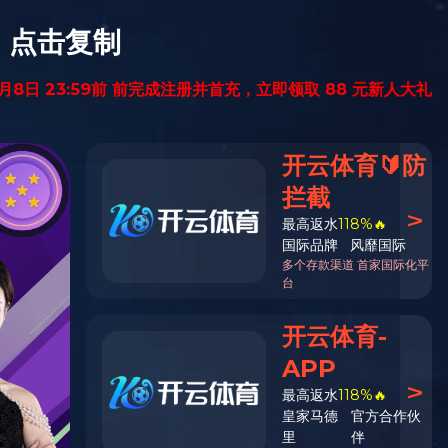
13888709601
定制热线：
定制您的冷库安装专属方案