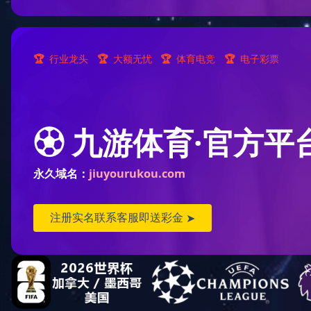
关键词：
云南冷库
云南冷库价格
云南冷库工
足球篮球官方直播平台
当前位置：
首页
制冷制热工程
制冷设备
制冷材料
制冷工具
电控柜/温控器
冷冻油