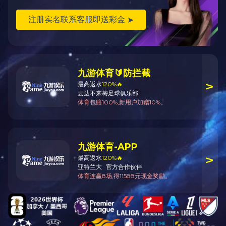
清洗剂
产品介绍
足球篮球官方直播平台
咨询热线
13888709601
全国售后热线：
13888709601
邮箱：
1105409420@qq.com
上一篇:
药材
地址：云南昆明市盘龙区二环
相关标签：
机组配件
,
干燥过滤
东路473号
相关产品