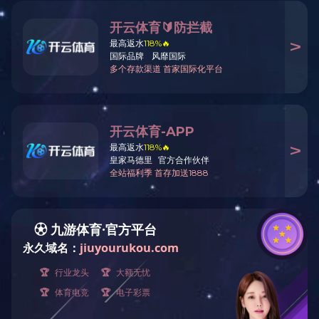
当前位置：
首页
>
电控柜/温控器
>
精创温
制冷制热工程
制冷设备
制冷材料
制冷工具
电控柜/温控器
冷冻油
制冷阀件
机组组件
冷库材料
空调暖通新风