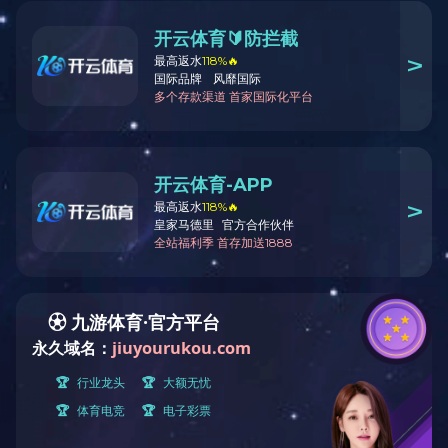
当前位置：
首页
>
制冷制热工程
>
云南制
制冷制热工程
制冷设备
制冷材料
制冷工具
电控柜/温控器
冷冻油
制冷阀件
机组组件
冷库材料
空调暖通新风