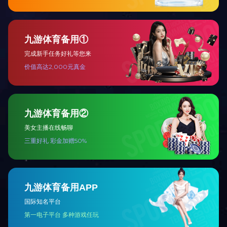
昆明冷藏库
相关新闻
首页
关于我们
足球篮球官方直播平台
华体会体育
新闻资
讯
足球篮球官方直播平台
网站地图
XML
Copyright©
www.thehousekhaoyai.com
(
点击复制
)华体会体育
云南制冷设备怎么样？云南制冷剂哪家便宜？云南冷库工程哪家好？华体
热门城市推广: Powered by
备案号：
滇ICP备14001352号-1
乐动在线官网
|
华体会官方端网站登录入口
|
九游官方(中国)总部
|
ld体育（中国）登
录入口
|
九游·官方版web站入口
|
米兰体育网页版
|
jiuyou(中国)官方网站
|
乐鱼官方
网站
|
米兰体育平台app官网_米兰体育(中国)
|