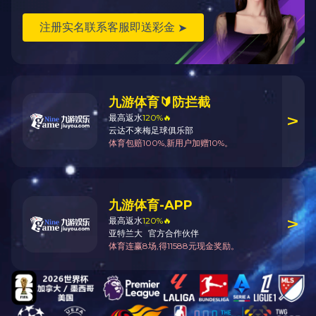
清洗剂
足球篮球官方直播平台
咨询热线
13888709601
全国售后热线：
13888709601
邮箱：
1105409420@qq.com
地址：云南昆明市盘龙区二环
东路473号