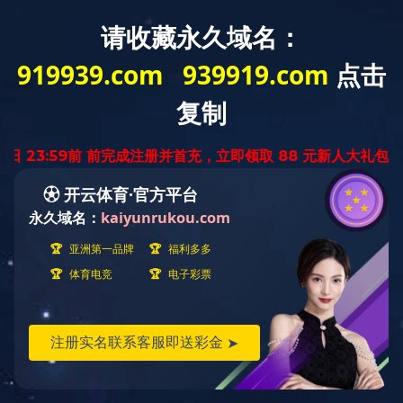
华体会体育为您主要提供
云南制冷设备
，云南制冷剂，云南冷库工程等相关的展示和
云南冷库安
优质冷库，做足
首页
关于我们
足球篮球官方直播
华体会体
平台
关键词：
云南冷库
云南冷库价格
云南冷库工程
足球篮球官方直播平台