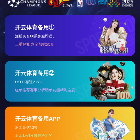
上一篇:
滤芯
相关标签：
制冷设备
,
机组
,
相关产品