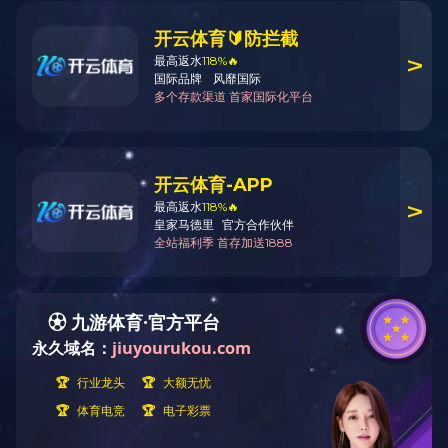
当前位置：
首页
>
制冷设备
>
40HP高
制冷制热工程
制冷设备
制冷材料
制冷工具
电控柜/温控器
冷冻油
制冷阀件
机组组件
冷库材料
产品介绍
空调暖通新风