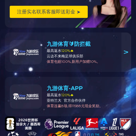
清洗剂
足球篮球官方直播平台
咨询热线
13888709601
全国售后热线：
13888709601
邮箱：
1105409420@qq.com
地址：云南昆明市盘龙区二环
东路473号