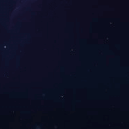
烤房
下一篇:
空气能制
：
制冷制热工程
,
制热工程
,
阳能
空气能制热_
空气能