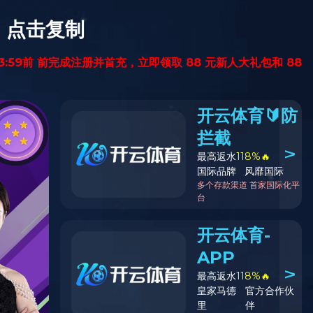
13888709601
定制热线：
定制您的冷库安装专属方案