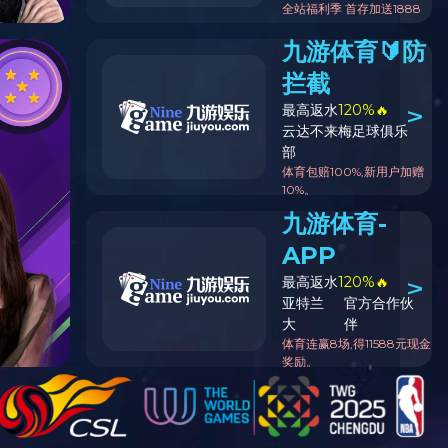
 13:46:07
7.html
13888709601