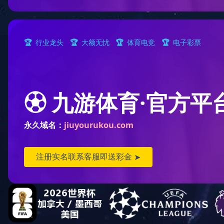
关键词：
云南冷库
云南冷库价格
云南冷库工
足球篮球官方直播平台
当前位置：
首页
制冷制热工程
制冷设备
制冷材料
制冷工具
电控柜/温控器
冷冻油