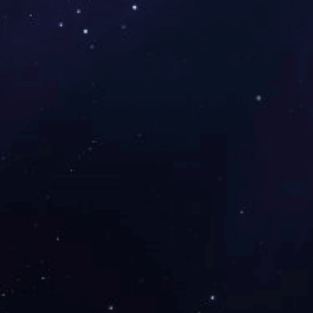
上一篇:
相关标签
相关产品
太
相关新闻