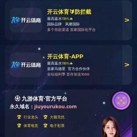
当前位置：
首页
>
冷库材料
>
半埋折页门
制冷制热工程
制冷设备
制冷材料
制冷工具
电控柜/温控器
冷冻油
制冷阀件
机组组件
冷库材料
空调暖通新风