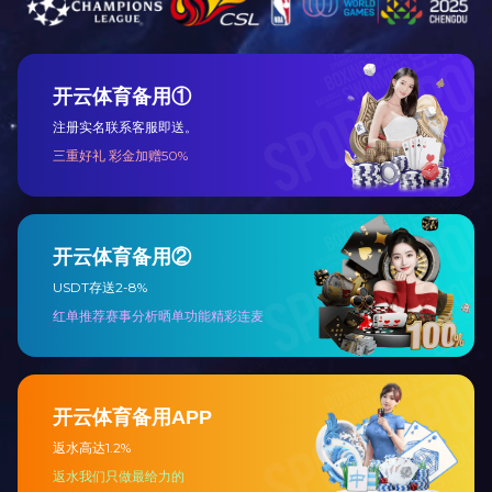
上一篇:
割刀
相关标签：
冷库材料
,
库门
,