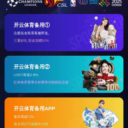
相关标签：
冷库材料
,
库门
,
相关产品
冷库门头气帘机空气慕0.9米门风机
相关新闻
首页
关于我们
足球篮球官方直播平台
华体会体育
新闻资