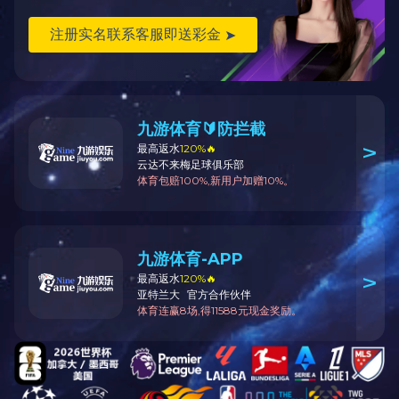
清洗剂
足球篮球官方直播平台
产品介绍
咨询热线
13888709601
全国售后热线：
13888709601
邮箱：
1105409420@qq.com
地址：云南昆明市盘龙区二环
东路473号
上一篇:
聚氨酯冷库门-半埋门