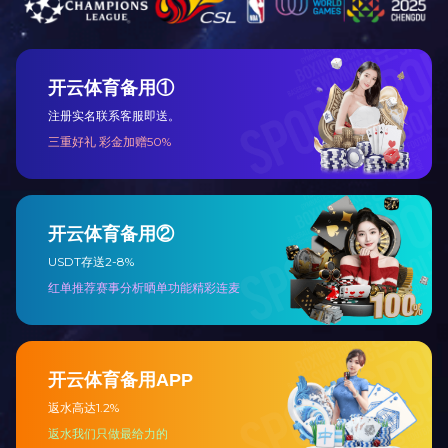
上一篇:
科慕R407C
相关标签：
制冷材料
,
制冷剂
,
相关产品
90℃ 弯头单承口