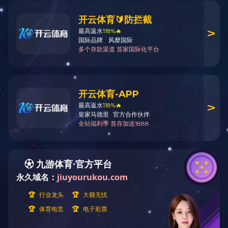
足球篮球官方直播平台
当前位置：
首页
>
制冷材料
>
保温管
制冷制热工程
保温管
制冷设备
制冷材料
制冷工具
电控柜/温控器
冷冻油
20mm保温管
制冷阀件
机组组件
冷库材料
空调暖通新风