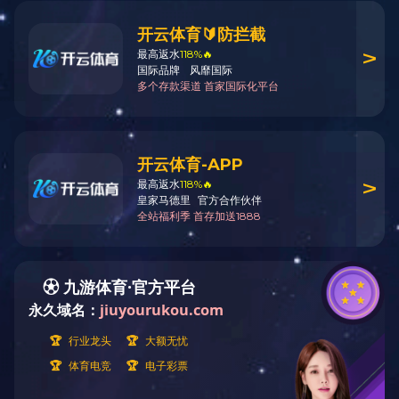
足球篮球官方直播平台
当前位置：
首页
>
制冷阀件
>
晨亮
制冷制热工程
晨亮
制冷设备
制冷材料
制冷工具
电控柜/温控器
冷冻油
SU-04 充灌阀
制冷阀件
机组组件
冷库材料
空调暖通新风