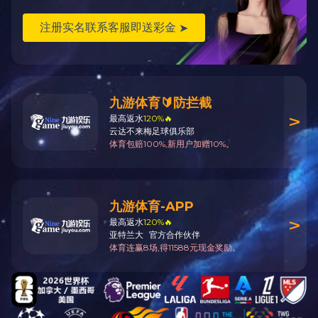
清洗剂
足球篮球官方直播平台
咨询热线
13888709601
全国售后热线：
13888709601
邮箱：
1105409420@qq.com
地址：云南昆明市盘龙区二环
东路473号
首页
关于我们
足球篮球官方直播平台
华体会体育
新闻资