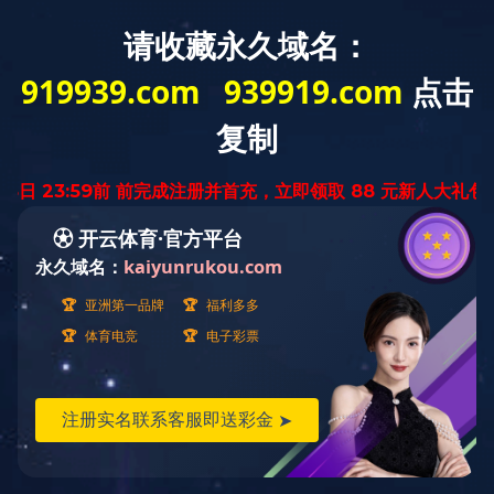
华体会体育为您主要提供
云南制冷设备
，云南制冷剂，云南冷库工程等相关的展示和
云南制冷设
优质制冷设备，
首页
关于我们
足球篮球官方直播
华体会体
平台
关键词：
云南冷库
云南冷库价格
云南冷库工程