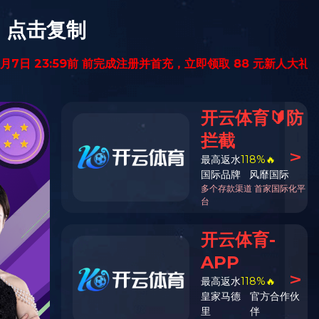
13888709601
定制热线：
定制您的制冷专属方案