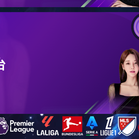
程
>
清洗剂
>
金亮博士