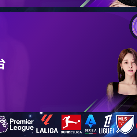
程
>
清洗剂
>
康星