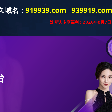
冷库工程等相关的展示和信息更新，欢迎您的收藏。
云南制冷设备品牌企业
优质制冷设备，做足"面子"
方直播
华体会体育
新闻资讯
足球篮球官方直播
平台