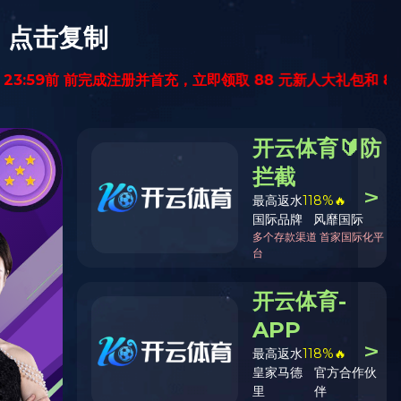
13888709601
定制热线：
定制您的制冷专属方案