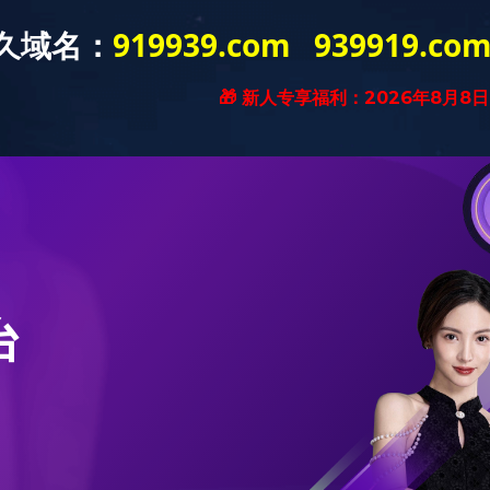
冷库工程等相关的展示和信息更新，欢迎您的收藏。
云南制冷设备品牌企业
优质制冷设备，做足"面子"
方直播
华体会体育
新闻资讯
足球篮球官方直播
平台