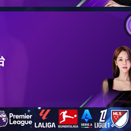
程
>
机组组件
>
过滤器