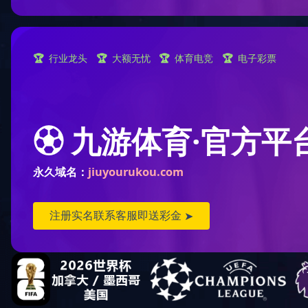
关键词：
云南冷库
云南冷库价格
云南冷库工
足球篮球官方直播平台
当前位置：
首页
制冷制热工程
机组附件
制冷设备
制冷材料
制冷工具
电控柜/温控器
冷冻油