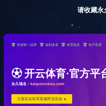
华体会体育为您主要提供
云南制冷设备
，云南制冷剂，云南
首页
关于我们
足球篮球官
平台