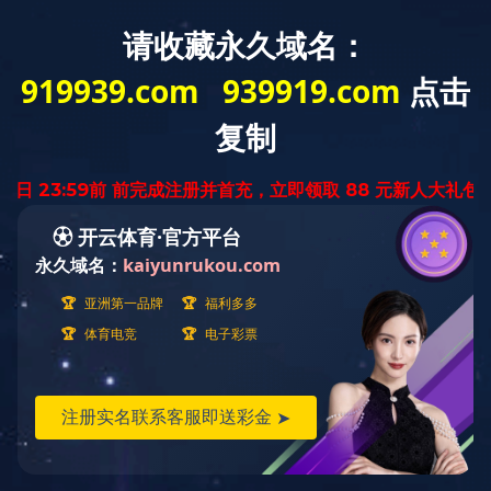
华体会体育为您主要提供
云南制冷设备
，云南制冷剂，云南冷库工程等相关的展示和
云南制冷设
优质制冷设备，
首页
关于我们
足球篮球官方直播
华体会体
平台
关键词：
云南冷库
云南冷库价格
云南冷库工程