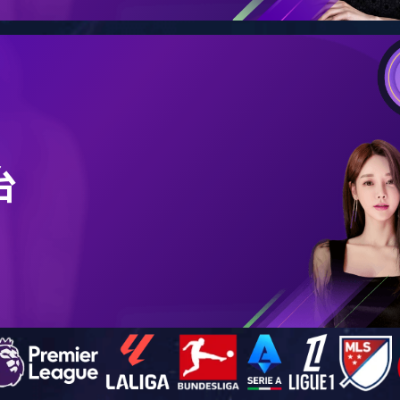
程
>
行业新闻
>
制冷剂及冷冻油引起的汽车故障解决办法
制冷剂及冷冻油引起的汽车故障
发布时间：2014-3-19 0:00:00 来源：/news35847
多，包括制冷剂过多造成制冷缺乏、制冷剂过少造成制冷缺乏、制冷剂与
制冷系统中有水份渗入造成制冷缺乏、系统中有空气导致制冷缺乏以及劣
冻油引起的故障。