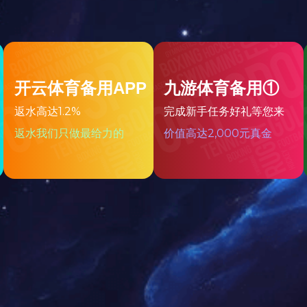
冷剂过多，热量散发慢。若在维修时过多地加入冷冻机油，也会使制冷系统
压缩机
察。如果汽车空调在运转时从视 液镜中看不到一点气泡，
停转后也
量过多，空调系统正常运转时，能从视液镜中看到较为混浊的气泡。若 确
慢地放出一些即可。
剂缺乏的原因大多是由于系统中的制冷剂微量泄漏。检查方法：制冷剂缺
时，若视液镜中有连续不断的缓慢的气泡发生，则制冷剂缺乏。若出现明
过滤
冷冻机油内含杂质过多、微堵而引起制冷量缺乏。通常叫脏堵：干燥
冷剂通过膨胀阀节流孔时，由于温度下降，水分子在小孔中发生结冻现象
动。这个现象叫冰堵。检修方法：停机一会，待冰熔化后，制冷系统又会
。
压缩成液化的气体，因此制冷系统内进入空气后会使压缩机排气压力和排