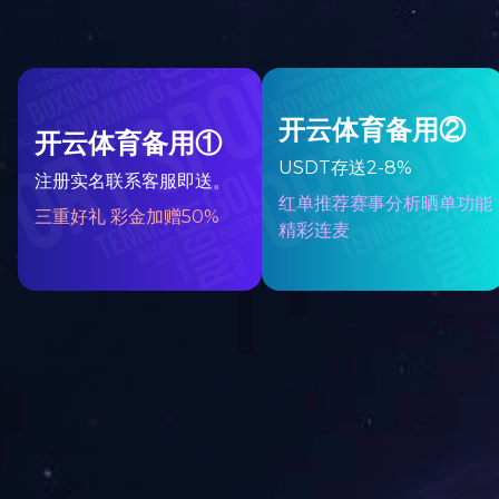
制冷阀件
如 果制
机组组件
液镜中观
冷冻机油
冷库材料
修口处慢
空调暖通新风
造成制冷
正常运转
清洗剂
乏
新闻中心
制冷剂与
压管等。
行业新闻
当含水制
公司新闻
全不能流
常见问题
重要方法
空气很难