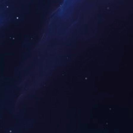
封性变差，或维修中抽真空不 完全。劣质冷冻油随着制冷剂循环时会沉积
大的原因，有系统中混有空气：放掉制冷剂、抽真空，制冷剂过多：放掉
，需改善冷却条件，高压压力开关工作不良等。
云南制冷剂告诉您有哪几种比较常见的空调制冷机?
下一条：
什么