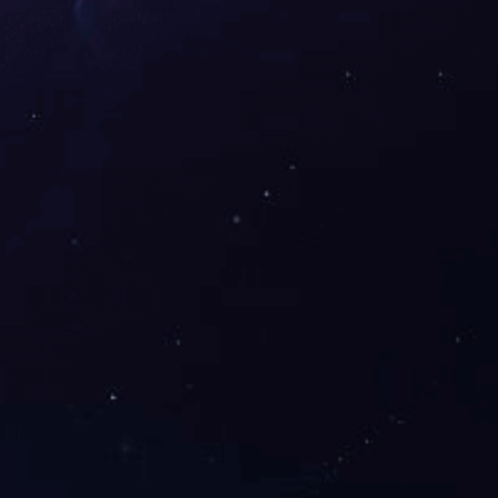
在冷凝器和蒸发器外表，影响热交换空调系
多余制冷剂，冷凝器冷却不良：散热片堵塞或
叫制冷剂？制冷剂应具有哪些性能？