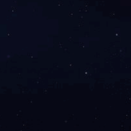
化丸
康星阻垢缓蚀一体剂
制的
2024-11-29
采用
2024-09-30
2024-07-31
什么原则
2024-05-31
台
网站地图
XML
库工程