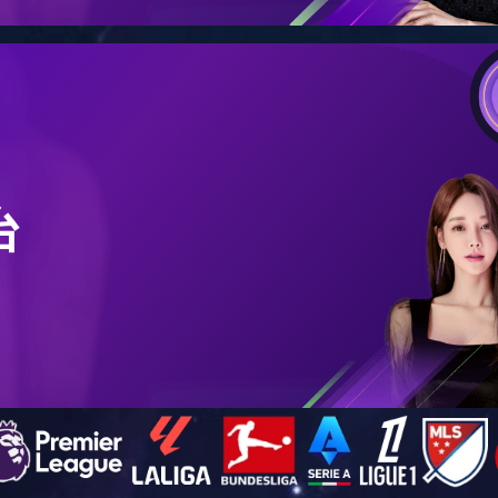
程
>
电控柜/温控器
>
精创温控器展示
精创温控器
发布时间：2020-4-24
来源：/product54716
联系电话：