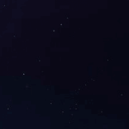
创温控器
2型电机保护器
先达温控器2