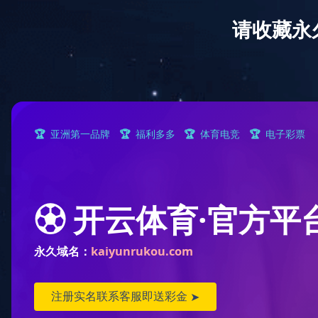
华体会体育为您主要提供
云南制冷设备
，云南制冷剂，云南
首页
关于我们
足球篮球官
平台