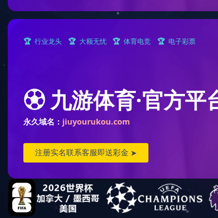
关键词：
云南冷库
云南冷库价格
云南冷库工
足球篮球官方直播平台
当前位置：
首页
制冷制热工程
制冷设备
制冷材料
制冷工具
电控柜/温控器
冷冻油