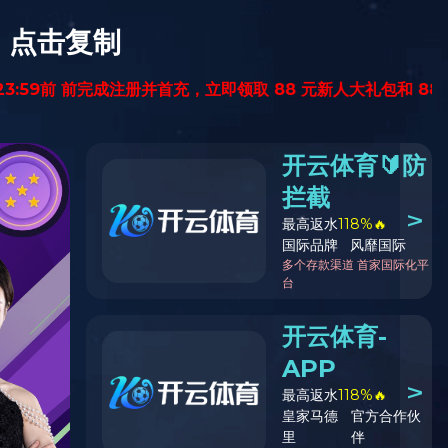
13888709601
定制热线：
定制您的冷库安装专属方案