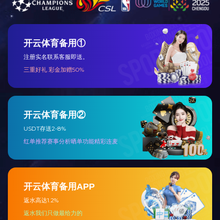
相关标签：
温控器
,
精创温控器
相关产品
相序断相保护器HS02
相关新闻
首页
关于我们
足球篮球官方直播平台
华体会体育
新闻资