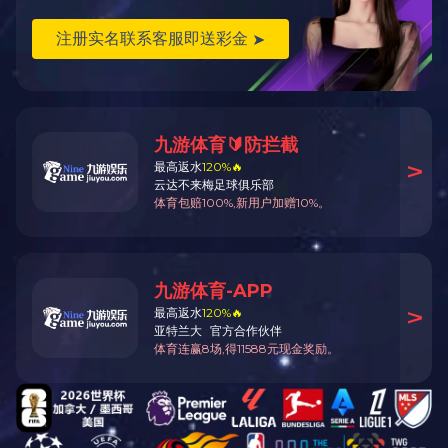
清洗剂
产品介绍
足球篮球官方直播平台
咨询热线
13888709601
全国售后热线：
13888709601
邮箱：
1105409420@qq.com
地址：云南昆明市盘龙区二环
东路473号