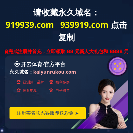
华体会体育为您主要提供
云南制冷设备
，云南制冷剂，云南冷库工程等相关的展示和
云南冷库安
优质冷库，做足
首页
关于我们
足球篮球官方直播
华体会体
平台
关键词：
云南冷库
云南冷库价格
云南冷库工程
足球篮球官方直播平台