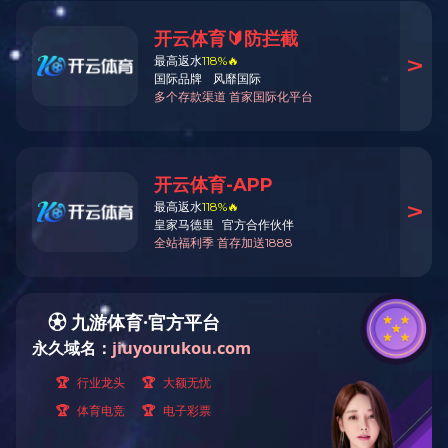
当前位置：
首页
>
电控柜/温控器
>
精创电控
制冷制热工程
制冷设备
制冷材料
制冷工具
电控柜/温控器
冷冻油
制冷阀件
机组组件
冷库材料
空调暖通新风