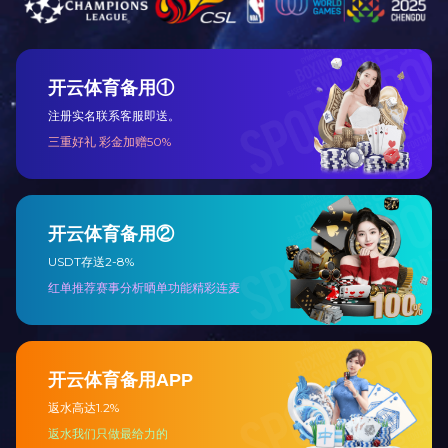
上一篇:
过滤器系列
相关标签：
制冷制热工程
,
冷库
相关产品