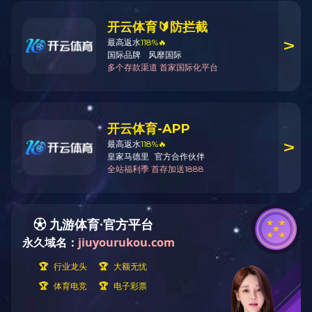
当前位置：
首页
>
制冷制热工程
>
冷库蔬
制冷制热工程
制冷设备
制冷材料
制冷工具
电控柜/温控器
冷冻油
制冷阀件
机组组件
冷库材料
产品介绍
空调暖通新风