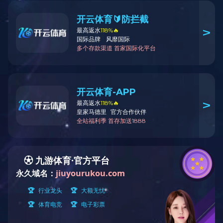
当前位置：
首页
>
冷冻油
>
比泽尔冷冻油B
制冷制热工程
制冷设备
制冷材料
制冷工具
电控柜/温控器
冷冻油
制冷阀件
机组组件
冷库材料
空调暖通新风